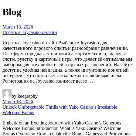
Blog
March 13, 2026
Играть в Joycasino онлайн
Играть в Joycasino онлайн Выберите Joycasino для
качественного игрового опыта и разнообразия развлечений.
Платформа предлагает широкий ассортимент игр, включая
слоты, рулетку и карточные игры, что делает её оптимальным
выбором для всех любителей азартных развлечений. На сайте
доступна удобная навигация, а также интуитивно понятный
интерфейс, что позволяет легко находить любимые игры.
Регистрация на Joycasino занимает всего …
by keegraphy
March 13, 2026
Unlock Unforgettable Thrills with Yako Casino’s Irresistible
Welcome Bonus
Embark on an Exciting Journey with Yako Casino’s Generous
Welcome Bonus Introduction What is Yako Casino? Welcome
Bonus Overview How to Claim the Bonus Games and Promotions