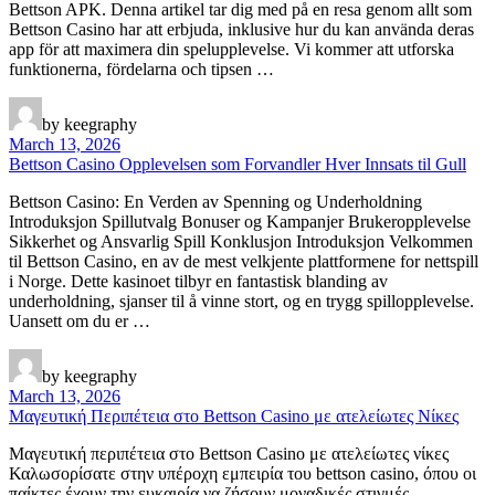
Bettson APK. Denna artikel tar dig med på en resa genom allt som
Bettson Casino har att erbjuda, inklusive hur du kan använda deras
app för att maximera din spelupplevelse. Vi kommer att utforska
funktionerna, fördelarna och tipsen …
by keegraphy
March 13, 2026
Bettson Casino Opplevelsen som Forvandler Hver Innsats til Gull
Bettson Casino: En Verden av Spenning og Underholdning
Introduksjon Spillutvalg Bonuser og Kampanjer Brukeropplevelse
Sikkerhet og Ansvarlig Spill Konklusjon Introduksjon Velkommen
til Bettson Casino, en av de mest velkjente plattformene for nettspill
i Norge. Dette kasinoet tilbyr en fantastisk blanding av
underholdning, sjanser til å vinne stort, og en trygg spillopplevelse.
Uansett om du er …
by keegraphy
March 13, 2026
Μαγευτική Περιπέτεια στο Bettson Casino με ατελείωτες Νίκες
Μαγευτική περιπέτεια στο Bettson Casino με ατελείωτες νίκες
Καλωσορίσατε στην υπέροχη εμπειρία του bettson casino, όπου οι
παίκτες έχουν την ευκαιρία να ζήσουν μοναδικές στιγμές