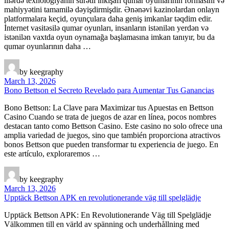
illərdə texnologiyanın sürətli inkişafı qumar oyunlarının formasını və
mahiyyətini tamamilə dəyişdirmişdir. Ənənəvi kazinolardan onlayn
platformalara keçid, oyunçulara daha geniş imkanlar təqdim edir.
İnternet vasitəsilə qumar oyunları, insanların istənilən yerdən və
istənilən vaxtda oyun oynamağa başlamasına imkan tanıyır, bu da
qumar oyunlarının daha …
by keegraphy
March 13, 2026
Bono Bettson el Secreto Revelado para Aumentar Tus Ganancias
Bono Bettson: La Clave para Maximizar tus Apuestas en Bettson
Casino Cuando se trata de juegos de azar en línea, pocos nombres
destacan tanto como Bettson Casino. Este casino no solo ofrece una
amplia variedad de juegos, sino que también proporciona atractivos
bonos Bettson que pueden transformar tu experiencia de juego. En
este artículo, exploraremos …
by keegraphy
March 13, 2026
Upptäck Bettson APK en revolutionerande väg till spelglädje
Upptäck Bettson APK: En Revolutionerande Väg till Spelglädje
Välkommen till en värld av spänning och underhållning med