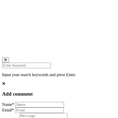
© Copyright 2025 keegraphy.com
find me on:
INSTAGRAM
FACEBOOK
IMPRESSUM
DATENSCHUTZ
Website by Kundenator
Input your search keywords and press Enter.
Add comment
Name*
Email*