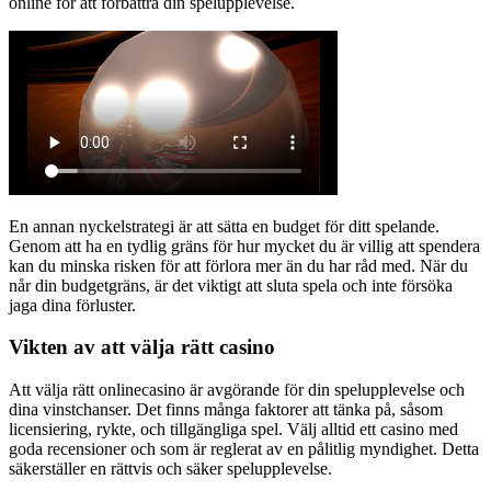
online för att förbättra din spelupplevelse.
En annan nyckelstrategi är att sätta en budget för ditt spelande.
Genom att ha en tydlig gräns för hur mycket du är villig att spendera
kan du minska risken för att förlora mer än du har råd med. När du
når din budgetgräns, är det viktigt att sluta spela och inte försöka
jaga dina förluster.
Vikten av att välja rätt casino
Att välja rätt onlinecasino är avgörande för din spelupplevelse och
dina vinstchanser. Det finns många faktorer att tänka på, såsom
licensiering, rykte, och tillgängliga spel. Välj alltid ett casino med
goda recensioner och som är reglerat av en pålitlig myndighet. Detta
säkerställer en rättvis och säker spelupplevelse.