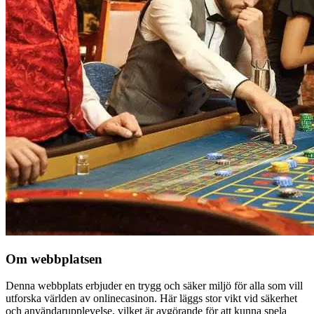
Om webbplatsen
Denna webbplats erbjuder en trygg och säker miljö för alla som vill
utforska världen av onlinecasinon. Här läggs stor vikt vid säkerhet
och användarupplevelse, vilket är avgörande för att kunna spela