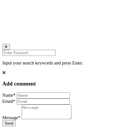
find me on:
INSTAGRAM
FACEBOOK
IMPRESSUM
DATENSCHUTZ
Website by Kundenator
Input your search keywords and press Enter.
Add comment
Name*
Email*
Message*
Send