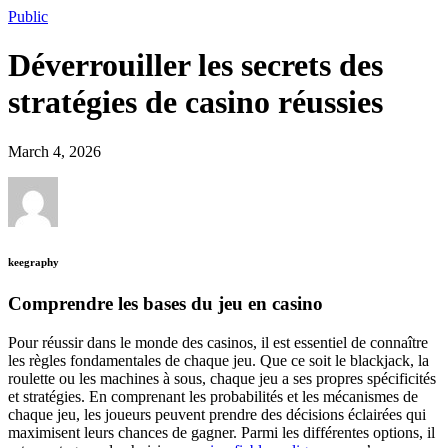
Public
Déverrouiller les secrets des
stratégies de casino réussies
March 4, 2026
keegraphy
Comprendre les bases du jeu en casino
Pour réussir dans le monde des casinos, il est essentiel de connaître
les règles fondamentales de chaque jeu. Que ce soit le blackjack, la
roulette ou les machines à sous, chaque jeu a ses propres spécificités
et stratégies. En comprenant les probabilités et les mécanismes de
chaque jeu, les joueurs peuvent prendre des décisions éclairées qui
maximisent leurs chances de gagner. Parmi les différentes options, il