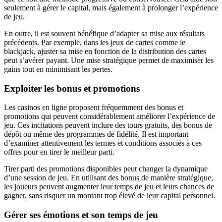
seulement à gérer le capital, mais également à prolonger l’expérience
de jeu.
En outre, il est souvent bénéfique d’adapter sa mise aux résultats
précédents. Par exemple, dans les jeux de cartes comme le
blackjack, ajuster sa mise en fonction de la distribution des cartes
peut s’avérer payant. Une mise stratégique permet de maximiser les
gains tout en minimisant les pertes.
Exploiter les bonus et promotions
Les casinos en ligne proposent fréquemment des bonus et
promotions qui peuvent considérablement améliorer l’expérience de
jeu. Ces incitations peuvent inclure des tours gratuits, des bonus de
dépôt ou même des programmes de fidélité. Il est important
d’examiner attentivement les termes et conditions associés à ces
offres pour en tirer le meilleur parti.
Tirer parti des promotions disponibles peut changer la dynamique
d’une session de jeu. En utilisant des bonus de manière stratégique,
les joueurs peuvent augmenter leur temps de jeu et leurs chances de
gagner, sans risquer un montant trop élevé de leur capital personnel.
Gérer ses émotions et son temps de jeu