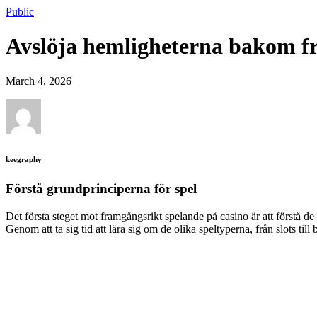
Public
Avslöja hemligheterna bakom f
March 4, 2026
keegraphy
Förstå grundprinciperna för spel
Det första steget mot framgångsrikt spelande på casino är att förstå 
Genom att ta sig tid att lära sig om de olika speltyperna, från slots ti