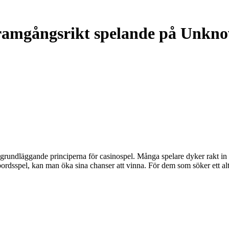
ramgångsrikt spelande på Unkno
de grundläggande principerna för casinospel. Många spelare dyker rakt i
ll bordsspel, kan man öka sina chanser att vinna. För dem som söker ett a