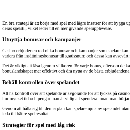
En bra strategi är att börja med spel med lägre insatser för att bygga 
deras spelstil, vilket leder till en mer givande spelupplevelse.
Utnyttja bonusar och kampanjer
Casino erbjuder en rad olika bonusar och kampanjer som spelare kan ut
variera från insättningsbonusar till gratissnurr, och dessa kan avsevärt 
Det är viktigt att läsa igenom villkoren för varje bonus, eftersom de 
bonuslandskapet mer effektivt och dra nytta av de bästa erbjudandena
Behåll kontrollen över spelandet
Att ha kontroll över sitt spelande är avgörande för att lyckas på casin
hur mycket tid och pengar man är villig att spendera innan man börjar
Genom att hålla sig till denna plan kan spelare njuta av spelandet utan a
leda till bättre spelresultat.
Strategier för spel med låg risk