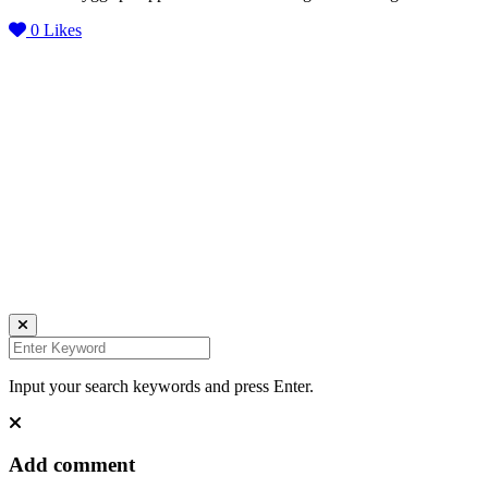
0
Likes
Keegraphy
© Copyright 2025 keegraphy.com
find me on:
INSTAGRAM
FACEBOOK
IMPRESSUM
DATENSCHUTZ
Website by Kundenator
Input your search keywords and press Enter.
Add comment