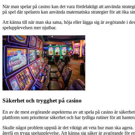
När man spelar på casino kan det vara fördelaktigt att använda strate
på spel där spelaren kan använda matematiska strategier för att öka si
Att känna till när man ska satsa, höja eller lägga sig är avgörande i de
spelupplevelsen mer njutbar.
Säkerhet och trygghet på casino
En av de mest avgörande aspekterna av att spela på casino är säkerheten
plattform som prioriterar säkerhet och har tydliga rutiner för att hantera
Skulle något problem uppstå är det viktigt att veta hur man ska agera. C
återfå en trygg spelupplevelse. Att känna sig säker är avgörande för en 