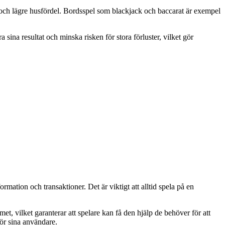
s och lägre husfördel. Bordsspel som blackjack och baccarat är exempel
 sina resultat och minska risken för stora förluster, vilket gör
rmation och transaktioner. Det är viktigt att alltid spela på en
et, vilket garanterar att spelare kan få den hjälp de behöver för att
för sina användare.