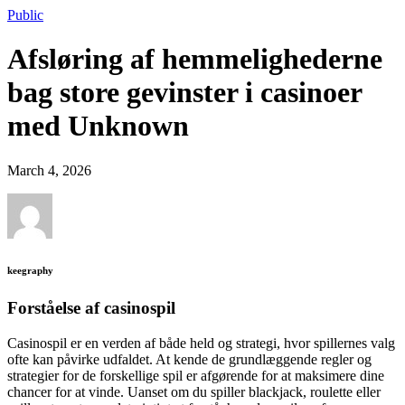
Public
Afsløring af hemmelighederne
bag store gevinster i casinoer
med Unknown
March 4, 2026
keegraphy
Forståelse af casinospil
Casinospil er en verden af både held og strategi, hvor spillernes valg
ofte kan påvirke udfaldet. At kende de grundlæggende regler og
strategier for de forskellige spil er afgørende for at maksimere dine
chancer for at vinde. Uanset om du spiller blackjack, roulette eller