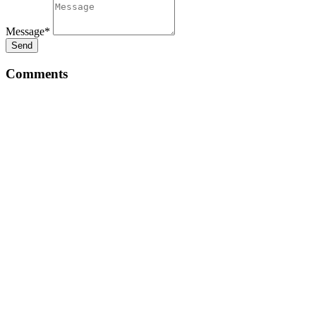
Message*
Send
Comments