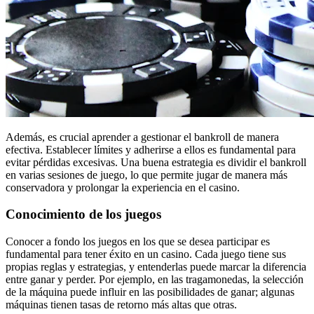
Además, es crucial aprender a gestionar el bankroll de manera
efectiva. Establecer límites y adherirse a ellos es fundamental para
evitar pérdidas excesivas. Una buena estrategia es dividir el bankroll
en varias sesiones de juego, lo que permite jugar de manera más
conservadora y prolongar la experiencia en el casino.
Conocimiento de los juegos
Conocer a fondo los juegos en los que se desea participar es
fundamental para tener éxito en un casino. Cada juego tiene sus
propias reglas y estrategias, y entenderlas puede marcar la diferencia
entre ganar y perder. Por ejemplo, en las tragamonedas, la selección
de la máquina puede influir en las posibilidades de ganar; algunas
máquinas tienen tasas de retorno más altas que otras.