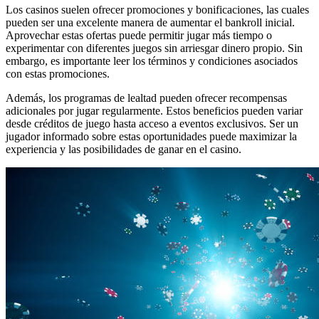
Los casinos suelen ofrecer promociones y bonificaciones, las cuales
pueden ser una excelente manera de aumentar el bankroll inicial.
Aprovechar estas ofertas puede permitir jugar más tiempo o
experimentar con diferentes juegos sin arriesgar dinero propio. Sin
embargo, es importante leer los términos y condiciones asociados
con estas promociones.
Además, los programas de lealtad pueden ofrecer recompensas
adicionales por jugar regularmente. Estos beneficios pueden variar
desde créditos de juego hasta acceso a eventos exclusivos. Ser un
jugador informado sobre estas oportunidades puede maximizar la
experiencia y las posibilidades de ganar en el casino.