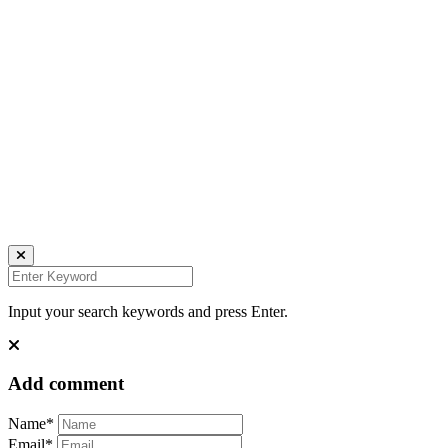
Keegraphy
© Copyright 2025 keegraphy.com
find me on:
INSTAGRAM
FACEBOOK
IMPRESSUM
DATENSCHUTZ
Website by Kundenator
Input your search keywords and press Enter.
Add comment
Name*
Email*