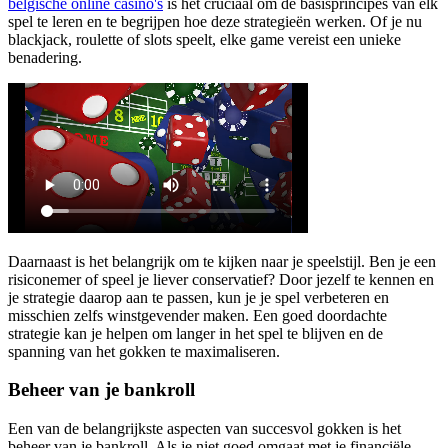
belgische online casino's
is het cruciaal om de basisprincipes van elk
spel te leren en te begrijpen hoe deze strategieën werken. Of je nu
blackjack, roulette of slots speelt, elke game vereist een unieke
benadering.
Daarnaast is het belangrijk om te kijken naar je speelstijl. Ben je een
risiconemer of speel je liever conservatief? Door jezelf te kennen en
je strategie daarop aan te passen, kun je je spel verbeteren en
misschien zelfs winstgevender maken. Een goed doordachte
strategie kan je helpen om langer in het spel te blijven en de
spanning van het gokken te maximaliseren.
Beheer van je bankroll
Een van de belangrijkste aspecten van succesvol gokken is het
beheer van je bankroll. Als je niet goed omgaat met je financiële