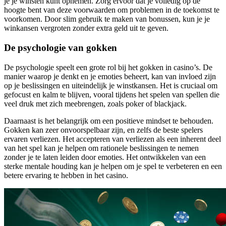
je je winsten kunt opnemen. Zorg ervoor dat je volledig op de
hoogte bent van deze voorwaarden om problemen in de toekomst te
voorkomen. Door slim gebruik te maken van bonussen, kun je je
winkansen vergroten zonder extra geld uit te geven.
De psychologie van gokken
De psychologie speelt een grote rol bij het gokken in casino’s. De
manier waarop je denkt en je emoties beheert, kan van invloed zijn
op je beslissingen en uiteindelijk je winstkansen. Het is cruciaal om
gefocust en kalm te blijven, vooral tijdens het spelen van spellen die
veel druk met zich meebrengen, zoals poker of blackjack.
Daarnaast is het belangrijk om een positieve mindset te behouden.
Gokken kan zeer onvoorspelbaar zijn, en zelfs de beste spelers
ervaren verliezen. Het accepteren van verliezen als een inherent deel
van het spel kan je helpen om rationele beslissingen te nemen
zonder je te laten leiden door emoties. Het ontwikkelen van een
sterke mentale houding kan je helpen om je spel te verbeteren en een
betere ervaring te hebben in het casino.