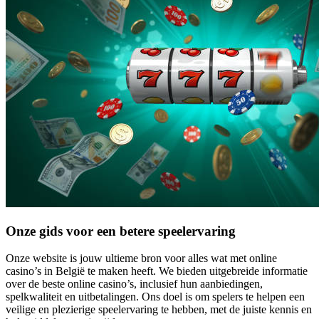
Onze gids voor een betere speelervaring
Onze website is jouw ultieme bron voor alles wat met online
casino’s in België te maken heeft. We bieden uitgebreide informatie
over de beste online casino’s, inclusief hun aanbiedingen,
spelkwaliteit en uitbetalingen. Ons doel is om spelers te helpen een
veilige en plezierige speelervaring te hebben, met de juiste kennis en