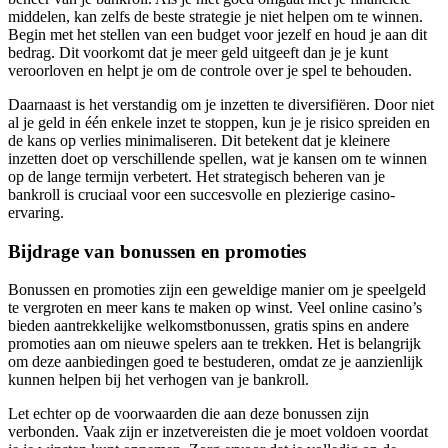
middelen, kan zelfs de beste strategie je niet helpen om te winnen.
Begin met het stellen van een budget voor jezelf en houd je aan dit
bedrag. Dit voorkomt dat je meer geld uitgeeft dan je je kunt
veroorloven en helpt je om de controle over je spel te behouden.
Daarnaast is het verstandig om je inzetten te diversifiëren. Door niet
al je geld in één enkele inzet te stoppen, kun je je risico spreiden en
de kans op verlies minimaliseren. Dit betekent dat je kleinere
inzetten doet op verschillende spellen, wat je kansen om te winnen
op de lange termijn verbetert. Het strategisch beheren van je
bankroll is cruciaal voor een succesvolle en plezierige casino-
ervaring.
Bijdrage van bonussen en promoties
Bonussen en promoties zijn een geweldige manier om je speelgeld
te vergroten en meer kans te maken op winst. Veel online casino’s
bieden aantrekkelijke welkomstbonussen, gratis spins en andere
promoties aan om nieuwe spelers aan te trekken. Het is belangrijk
om deze aanbiedingen goed te bestuderen, omdat ze je aanzienlijk
kunnen helpen bij het verhogen van je bankroll.
Let echter op de voorwaarden die aan deze bonussen zijn
verbonden. Vaak zijn er inzetvereisten die je moet voldoen voordat