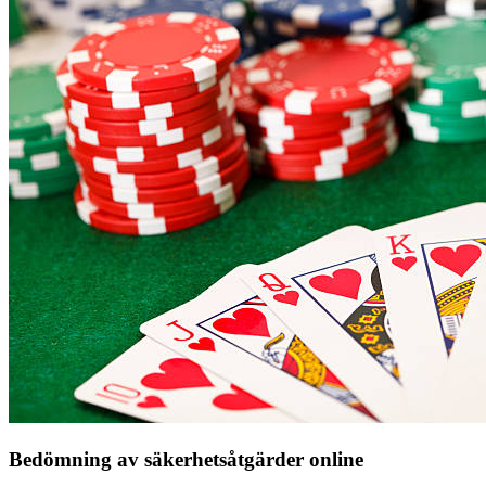
Bedömning av säkerhetsåtgärder online