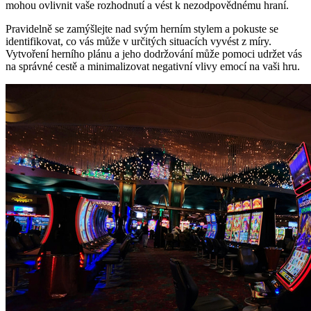
mohou ovlivnit vaše rozhodnutí a vést k nezodpovědnému hraní.
Pravidelně se zamýšlejte nad svým herním stylem a pokuste se
identifikovat, co vás může v určitých situacích vyvést z míry.
Vytvoření herního plánu a jeho dodržování může pomoci udržet vás
na správné cestě a minimalizovat negativní vlivy emocí na vaši hru.