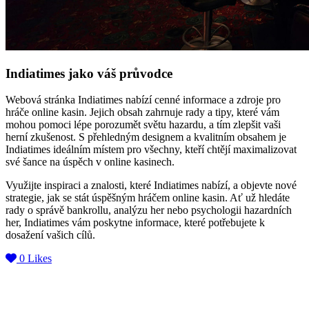
Indiatimes jako váš průvodce
Webová stránka Indiatimes nabízí cenné informace a zdroje pro
hráče online kasin. Jejich obsah zahrnuje rady a tipy, které vám
mohou pomoci lépe porozumět světu hazardu, a tím zlepšit vaši
herní zkušenost. S přehledným designem a kvalitním obsahem je
Indiatimes ideálním místem pro všechny, kteří chtějí maximalizovat
své šance na úspěch v online kasinech.
Využijte inspiraci a znalosti, které Indiatimes nabízí, a objevte nové
strategie, jak se stát úspěšným hráčem online kasin. Ať už hledáte
rady o správě bankrollu, analýzu her nebo psychologii hazardních
her, Indiatimes vám poskytne informace, které potřebujete k
dosažení vašich cílů.
0
Likes
Keegraphy