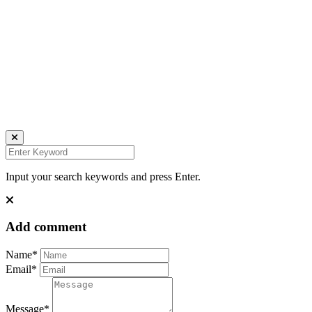
© Copyright 2025 keegraphy.com
find me on:
INSTAGRAM
FACEBOOK
IMPRESSUM
DATENSCHUTZ
Website by Kundenator
Input your search keywords and press Enter.
Add comment
Name*
Email*
Message*