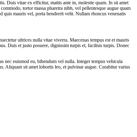
. Duis vitae ex efficitur, mattis ante in, molestie quam. In sit amet
tium commodo, tortor massa pharetra nibh, vel pellentesque augue quam
mod quis mauris vel, porta hendrerit velit. Nullam rhoncus venenatis
onsectetur ultrices nulla vitae viverra. Maecenas tempus est et mauris
s. Duis et justo posuere, dignissim turpis et, facilisis turpis. Donec
stas nec euismod eu, bibendum vel nulla. Integer tempus vehicula
s. Aliquam sit amet lobortis leo, et pulvinar augue. Curabitur varius