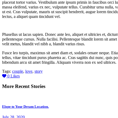
placerat tortor varius. Vestibulum ante ipsum primis in faucibus orci l
massa eleifend, varius ex nec, vulputate tellus. Curabitur urna nulla,
ut est. Cras vulputate, mauris ut suscipit hendrerit, augue lorem tinci
lectus, a aliquet quam tincidunt vel.
Phasellus ut lacus sapien. Donec ante leo, aliquet et ultricies et, dict
pellentesque cursus. Nulla facilisi. Pellentesque blandit lorem sit amet
velit metus, blandit vel nibh a, blandit varius risus.
Fusce leo turpis, maximus sit amet diam et, sodales ornare neque. Eti
tellus, vitae tincidunt purus pharetra ac. Cras sagittis dui nunc, quis
bibendum arcu sit amet fringilla. Aliquam viverra non ex sed ultrices.
Tags:
couple
,
love
,
story
0
Likes
More Recent Stories
Elope to Your Dream Location.
July 28, 2020