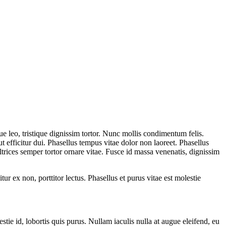
gue leo, tristique dignissim tortor. Nunc mollis condimentum felis.
ut efficitur dui. Phasellus tempus vitae dolor non laoreet. Phasellus
ltrices semper tortor ornare vitae. Fusce id massa venenatis, dignissim
ur ex non, porttitor lectus. Phasellus et purus vitae est molestie
stie id, lobortis quis purus. Nullam iaculis nulla at augue eleifend, eu