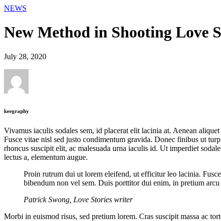
NEWS
New Method in Shooting Love St
July 28, 2020
keegraphy
Vivamus iaculis sodales sem, id placerat elit lacinia at. Aenean aliquet
Fusce vitae nisl sed justo condimentum gravida. Donec finibus ut turpis 
rhoncus suscipit elit, ac malesuada urna iaculis id. Ut imperdiet sodal
lectus a, elementum augue.
Proin rutrum dui ut lorem eleifend, ut efficitur leo lacinia. Fusc
bibendum non vel sem. Duis porttitor dui enim, in pretium arcu l
Patrick Swong, Love Stories writer
Morbi in euismod risus, sed pretium lorem. Cras suscipit massa ac torto