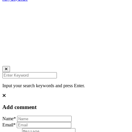
Johana K. Hanson Photo.
u00a9 all rights reserved
find me on:
INSTAGRAM
BECHANCE
LINKEDIN
FACEBOOK
UNSPLASH
Input your search keywords and press Enter.
Add comment
Name*
Email*