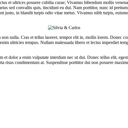
uctus et ultrices posuere cubilia curae; Vivamus bibendum mollis venenatis
 varius sed convallis quis, tincidunt eu dui. Nam porttitor, nunc id pre
dunt justo, in blandit turpis odio vitae metus. Vivamus nibh turpis, euis
um non nulla. Cras et tellus laoreet, tempor elit in, mollis lorem. Donec c
 enim ultricies tempus. Nullam malesuada libero et lectus imperdiet tempu
am et dolor a enim vulputate interdum nec ut dui. Donec tellus elit, ege
 porta risus condimentum at. Suspendisse porttitor dui non posuere maximu