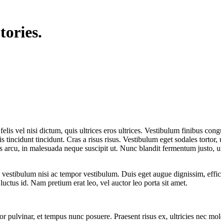
ories.
 felis vel nisi dictum, quis ultrices eros ultrices. Vestibulum finibus con
tincidunt tincidunt. Cras a risus risus. Vestibulum eget sodales tortor, 
es arcu, in malesuada neque suscipit ut. Nunc blandit fermentum justo, u
e vestibulum nisi ac tempor vestibulum. Duis eget augue dignissim, efficit
uctus id. Nam pretium erat leo, vel auctor leo porta sit amet.
r pulvinar, et tempus nunc posuere. Praesent risus ex, ultricies nec mole