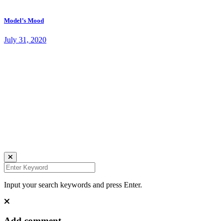
Model’s Mood
July 31, 2020
Johana K. Hanson Photo.
u00a9 all rights reserved
find me on:
INSTAGRAM
BECHANCE
LINKEDIN
FACEBOOK
UNSPLASH
Input your search keywords and press Enter.
Add comment