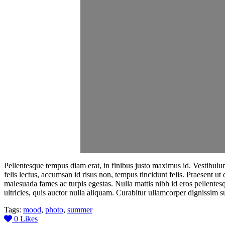
Pellentesque tempus diam erat, in finibus justo maximus id. Vestibulum 
felis lectus, accumsan id risus non, tempus tincidunt felis. Praesent ut
malesuada fames ac turpis egestas. Nulla mattis nibh id eros pellentes
ultricies, quis auctor nulla aliquam. Curabitur ullamcorper dignissim
Tags:
mood
,
photo
,
summer
0
Likes