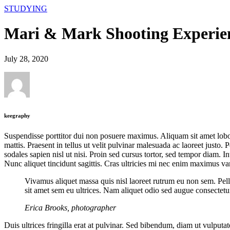
STUDYING
Mari & Mark Shooting Experie
July 28, 2020
keegraphy
Suspendisse porttitor dui non posuere maximus. Aliquam sit amet lobort
mattis. Praesent in tellus ut velit pulvinar malesuada ac laoreet justo. 
sodales sapien nisl ut nisi. Proin sed cursus tortor, sed tempor diam. In
Nunc aliquet tincidunt sagittis. Cras ultricies mi nec enim maximus va
Vivamus aliquet massa quis nisl laoreet rutrum eu non sem. Pelle
sit amet sem eu ultrices. Nam aliquet odio sed augue consectetur
Erica Brooks, photographer
Duis ultrices fringilla erat at pulvinar. Sed bibendum, diam ut vulputa