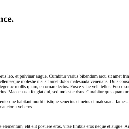
nce.
is leo, et pulvinar augue. Curabitur varius bibendum arcu sit amet fring
Pellentesque molestie nisi sit amet dolor malesuada venenatis. Duis consect
teger ac mollis quam, eu ornare lectus. Fusce vitae velit tellus. Fusce so
rius. Maecenas a feugiat dui, sed molestie risus. Curabitur quis quam ur
ntesque habitant morbi tristique senectus et netus et malesuada fames a
 auctor a vel eros.
te elementum, elit elit posuere eros, vitae finibus eros neque et augue. 