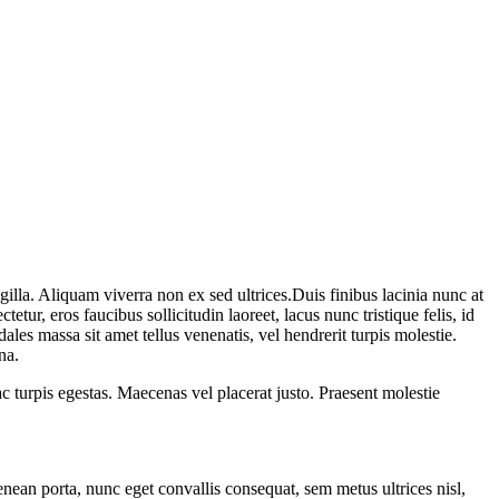
illa. Aliquam viverra non ex sed ultrices.Duis finibus lacinia nunc at
etur, eros faucibus sollicitudin laoreet, lacus nunc tristique felis, id
dales massa sit amet tellus venenatis, vel hendrerit turpis molestie.
na.
c turpis egestas. Maecenas vel placerat justo. Praesent molestie
Aenean porta, nunc eget convallis consequat, sem metus ultrices nisl,