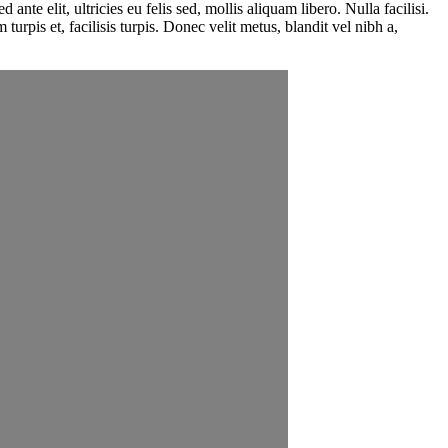
nte elit, ultricies eu felis sed, mollis aliquam libero. Nulla facilisi.
urpis et, facilisis turpis. Donec velit metus, blandit vel nibh a,