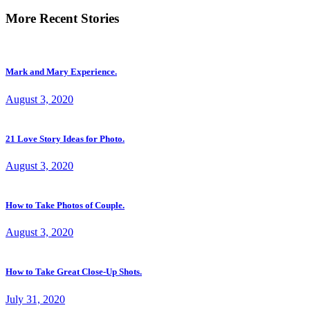
More Recent Stories
Mark and Mary Experience.
August 3, 2020
21 Love Story Ideas for Photo.
August 3, 2020
How to Take Photos of Couple.
August 3, 2020
How to Take Great Close-Up Shots.
July 31, 2020