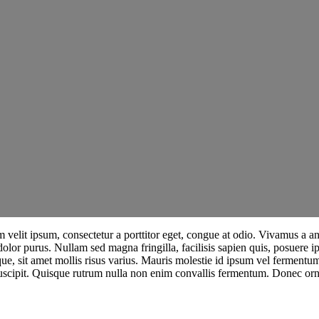
velit ipsum, consectetur a porttitor eget, congue at odio. Vivamus a ante
 dolor purus. Nullam sed magna fringilla, facilisis sapien quis, posuere i
que, sit amet mollis risus varius. Mauris molestie id ipsum vel ferment
 suscipit. Quisque rutrum nulla non enim convallis fermentum. Donec orn